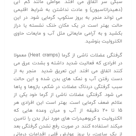
سبکی سر اتفاق می افتد. عواملی مانند کم آبی
(دهیدراتاسیون) و عادت نداشتن به شرایط اقلیمی
می تواند منجر به بروز سنکوپ گرمایی شود. در این
حالت بهتر است در یک مکان خنک نشسته یا دراز
بکشید و به آرامی مایعاتی مثل آب و مایعات حاوی
الکترولیت بنوشید.
گرفتگی عضلات ناشی از گرما (Heat cramps) معمولا
در افرادی که فعالیت شدید داشته و بشدت عرق می
کنند اتفاق می افتد. این تعریق شدید منجر به از
دست رفتن آب و نمک های بدن شده و این حالت
سبب گرفتگی دردناک عضلات در شکم، بازوها و پاها
می شود. گرفتگی عضلات ناشی از گرما خود یکی از
علائم ضعف گرمایی است. بهتر است این افرادی هر
15 تا 20 دقیقه از آب و میان وعده هایی که
الکترولیت و کربوهیدرات های مورد نیاز بدن را تامین
میکند استفاده کنند. در صورت رفع نشدن گرفتگی بعد
از یک ساعت، یا بروز عوارض قلبی اقدامات درمانی