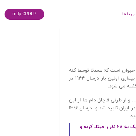
س با ما
mdp GROUP
 حیوان است که عمدتا توسط کنه
منتقل می شود. این بیماری توسط ویروس Nairovirus از خانواده Bunyaviridae ایجاد می شود. این بیماری اولین بار درسال 1944 در
 و از طرفی قاچاق دام ها از این
کشورها به داخل کشور خطر انتقال و شیوع این بیماری همیشه وجود دارد. در سال 1349 وجود بیماری در ایران تایید شد و درسال 1396
تب کریمه کنگو یک بیماری ویروسی مشترک بین دام و انسان است که از ابتدای سال تاکنون نزدیک به ۲۸ نفر را مبتلا کرده و