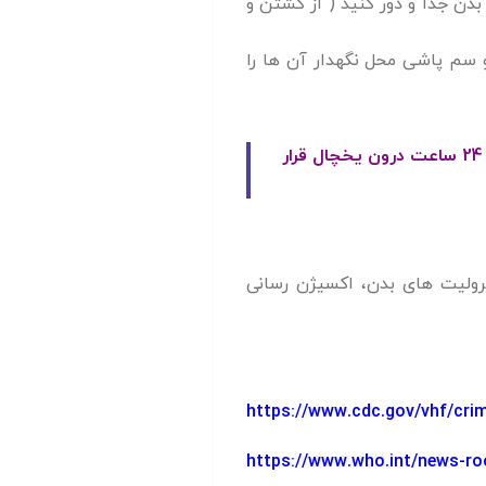
بدن جدا و دور کنید ( از کشتن و
و سم پاشی محل نگهدار آن ها را
حتما گوشت دام را از مراکز معتبر خریداری کرده و قبل از شستن و تکه کردن گوشت آن را به مدت 24 ساعت درون یخچال قرار
ترولیت های بدن، اکسیژن رسانی
https://www.cdc.gov/vhf/cr
https://www.who.int/news-ro