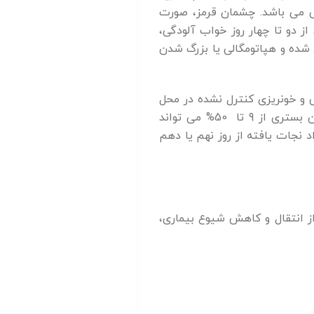
جی می باشد. چشمان قرمز، صورت
ز دو تا چهار روز خواب آلودگی،
شده و هپاتومگالی یا بزرگ شدن
ی و خونریزی کنترل نشده در محل
های تزریق ممکن است دیده شود که تا دو هفته ادامه خواهد داشت. میزان مرگ و میر در بیماران بستری از 9 تا 50% می تواند
اتفاق می افتد. افراد نجات یافته از روز نهم یا دهم
 از انتقال و کاهش شیوع بیماری،