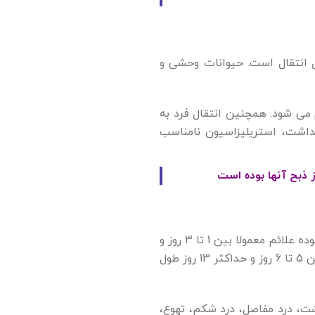
انتقال است. حیوانات وحشی و
م می شود. همچنین انتقال فرد به
داشت، استریلیزاسیون نامناسب
ز ذبح آنها بوده است
دوره کمون بیماری بسته به راه انتقال آن می تواند متفاوت باشد. در صورت انتقال از راه گزش پشه آلوده علائم معمولا بین 1 تا 3 روز و
حداکثر تا 9 روز نمایان خواهد شد. اگر انتقال از طریق تماس با بافت یا خون آلوده باشد این دوره بین 5 تا 6 روز و حداکثر 13 روز طول
شت، درد مفاصل، درد شکم، تهوع،