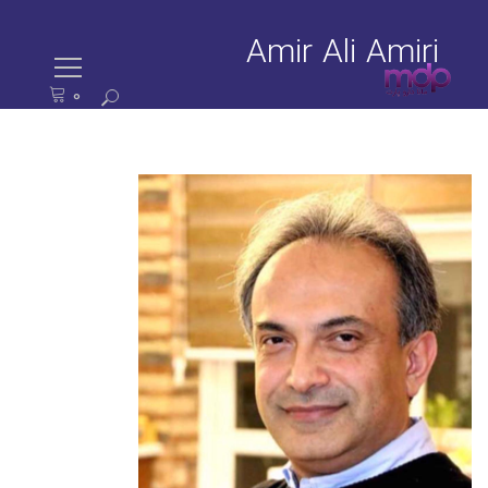
Amir Ali Amiri
0
ستجو
رای: