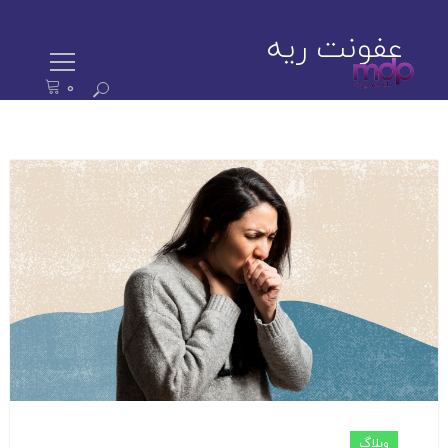
عفونت ریه
0
ستجو
رای:
وبلاگ