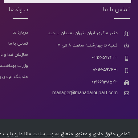
تماس با ما
پیوندها
درباره ما
دفتر مرکزی: ایران، تهران، میدان توحید
تماس با ما
شنبه تا چهارشنبه ساعت 8 الی 17
سازمان غذا و دا
02166597230
وزرات بهداشت،
02166597231
هلدینگ ام دی 
02166938542
manager@manadaroupart.com
تمامی حقوق مادی و معنوی متعلق به وب سایت مانا دارو پارت میبا