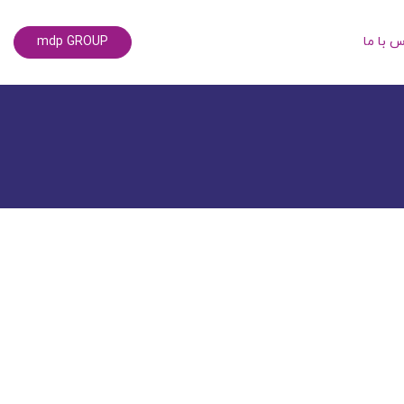
س با ما
mdp GROUP