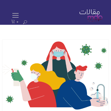
مقالات
0
ستجو
رای: